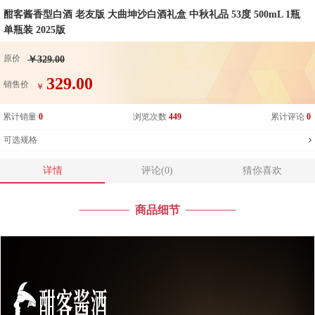
酣客酱香型白酒 老友版 大曲坤沙白酒礼盒 中秋礼品 53度 500mL 1瓶
单瓶装 2025版
原价
￥329.00
329.00
销售价
￥
累计销量
0
浏览次数
449
累计评论
0
可选规格
详情
评论(0)
猜你喜欢
商品细节