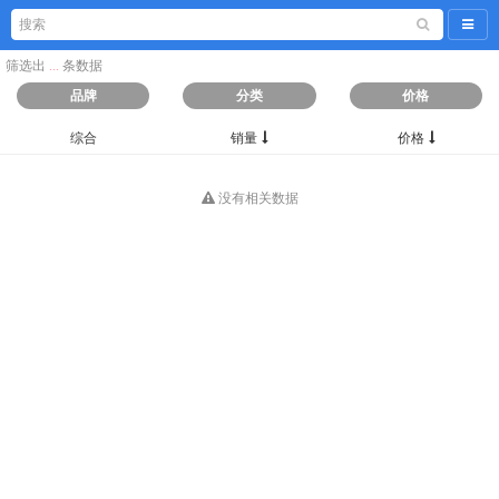
导航
筛选出
...
条数据
品牌
分类
价格
综合
销量
价格
没有相关数据