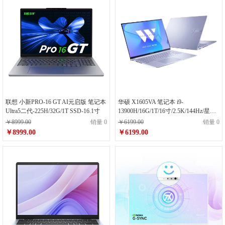
联想 小新PRO-16 GT AI元启版 笔记本
华硕 X1605VA 笔记本 i9-
Ultra5二代-225H/32G/1T SSD-16.1寸
13900H/16G/1T/16寸/2.5K/144Hz/星辰
银
￥8999.00
销量 0
￥6199.00
销量 0
￥8999.00
￥6199.00