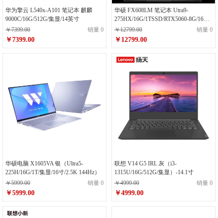
华为擎云 L540x-A101 笔记本 麒麟
华硕 FX608LM 笔记本 Utra9-
9000C/16G/512G/集显/14英寸
275HX/16G/1TSSD/RTX5060-8G/16寸/
日蚀灰
￥7399.00
销量 0
￥12799.00
销量 0
￥7399.00
￥12799.00
华硕电脑 X1605VA 银（Ultra5-
联想 V14 G5 IRL 灰（i3-
225H/16G/1T/集显/16寸/2.5K 144Hz）
1315U/16G/512G/集显）-14.1寸
￥5999.00
销量 0
￥4999.00
销量 0
￥5999.00
￥4999.00