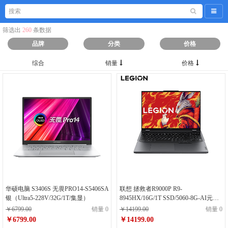
导航
筛选出
260
条数据
品牌
分类
价格
综合
销量
价格
华硕电脑 S3406S 无畏PRO14-S5406SA
联想 拯救者R9000P R9-
银（Ultra5-228V/32G/1T/集显）
8945HX/16G/1T SSD/5060-8G-AI元启
版-16.1寸/碳晶黑
￥6799.00
销量 0
￥14199.00
销量 0
￥6799.00
￥14199.00