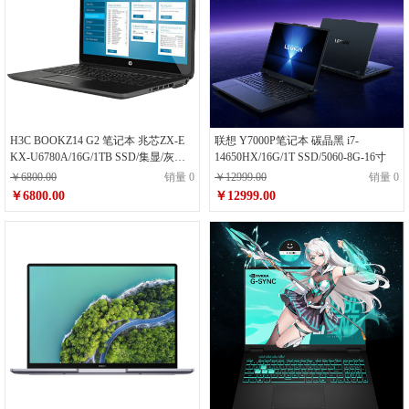
H3C BOOKZ14 G2 笔记本 兆芯ZX-E
联想 Y7000P笔记本 碳晶黑 i7-
KX-U6780A/16G/1TB SSD/集显/灰
14650HX/16G/1T SSD/5060-8G-16寸
色/14寸笔记本
￥6800.00
销量 0
￥12999.00
销量 0
￥6800.00
￥12999.00