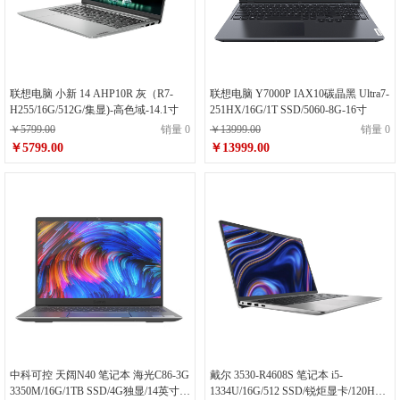
联想电脑 小新 14 AHP10R 灰（R7-
联想电脑 Y7000P IAX10碳晶黑 Ultra7-
H255/16G/512G/集显)-高色域-14.1寸
251HX/16G/1T SSD/5060-8G-16寸
￥5799.00
销量 0
￥13999.00
销量 0
￥5799.00
￥13999.00
中科可控 天阔N40 笔记本 海光C86-3G
戴尔 3530-R4608S 笔记本 i5-
3350M/16G/1TB SSD/4G独显/14英寸笔
1334U/16G/512 SSD/锐炬显卡/120HZ/