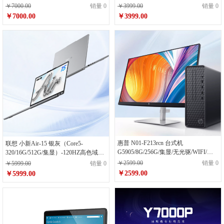
记本
银/15.6寸
￥7000.00
销量 0
￥3999.00
销量 0
￥7000.00
￥3999.00
惠普 N01-F213rcn 台式机
联想 小新Air-15 银灰（Core5-
G5905/8G/256G/集显/无光驱/WIFI/有
320/16G/512G/集显）-120HZ高色域触
线键鼠/灰/23.8寸
控屏-15.3寸
￥2599.00
销量 0
￥5999.00
销量 0
￥2599.00
￥5999.00