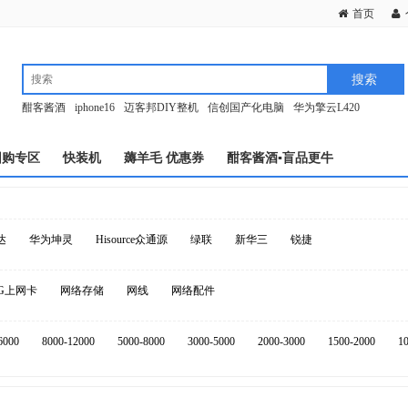
首页
酣客酱酒
iphone16
迈客邦DIY整机
信创国产化电脑
华为擎云L420
团购专区
快装机
薅羊毛 优惠券
酣客酱酒▪盲品更牛
达
华为坤灵
Hisource众通源
绿联
新华三
锐捷
4G上网卡
网络存储
网线
网络配件
6000
8000-12000
5000-8000
3000-5000
2000-3000
1500-2000
1