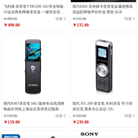
飞利浦 录音笔VTR5260 16G专业智能
现代E666 支持插卡录音笔金属便携高
AI会议商务降噪录音器 一键录音语音
清远距降噪声控外放 黑色 8GB
转文字取证小巧随身携带设备
￥490.00
销量 0
￥135.00
销量 0
￥490.00
￥135.00
现代K607录音笔 64G 随身专业高清降
现代 HY-209 录音笔 长时录音 学习培
噪超长待机上课会议英语笔记随身听
训交流 商务办公会议 32G
黑色
￥159.00
销量 0
￥239.00
销量 0
￥159.00
￥239.00