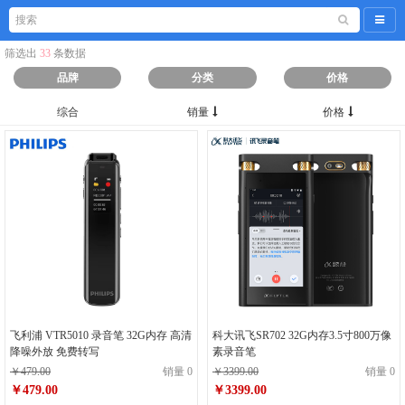
导航
筛选出
33
条数据
品牌
分类
价格
综合
销量
价格
飞利浦 VTR5010 录音笔 32G内存 高清
科大讯飞SR702 32G内存3.5寸800万像
降噪外放 免费转写
素录音笔
￥479.00
销量 0
￥3399.00
销量 0
￥479.00
￥3399.00