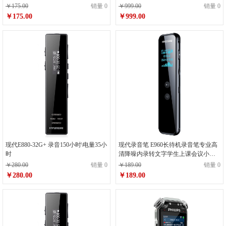
￥175.00
销量 0
￥999.00
销量 0
￥175.00
￥999.00
现代E880-32G+ 录音150小时\电量35小
现代录音笔 E960长待机录音笔专业高
时
清降噪内录转文字学生上课会议小型
随身录音器 黑色
￥280.00
销量 0
￥189.00
销量 0
￥280.00
￥189.00