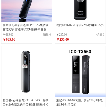
科大讯飞AI录音笔H1 Pro 32G免费录
现代E890-16G+ 录音72小时\电量3 5小
音转文字 智能降噪实时翻译录音器 随
身小巧便携专业录音设备录音机
￥635.00
销量 0
￥235.00
销量 0
￥635.00
￥235.00
爱国者aigo录音笔R3312C 64G一键录
索尼-TX660-16G国行 录音178小时\电
音专业会议采访录音器MP3播放 64G
量15小时录音笔